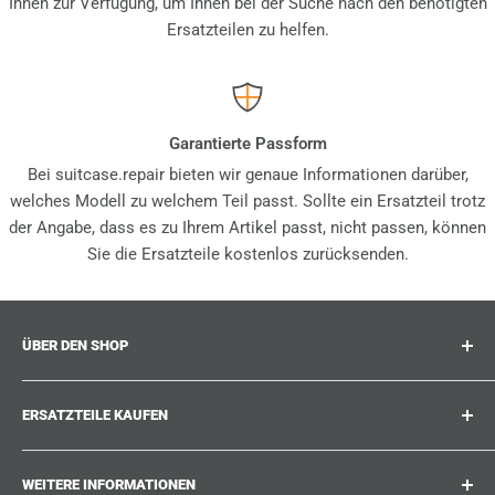
Ihnen zur Verfügung, um Ihnen bei der Suche nach den benötigten
Ersatzteilen zu helfen.
Garantierte Passform
Bei suitcase.repair bieten wir genaue Informationen darüber,
welches Modell zu welchem Teil passt. Sollte ein Ersatzteil trotz
der Angabe, dass es zu Ihrem Artikel passt, nicht passen, können
Sie die Ersatzteile kostenlos zurücksenden.
ÜBER DEN SHOP
Suitcase.repair ist Ihr One-Stop-Shop für Ersatzteile,
ERSATZTEILE KAUFEN
Zubehör und Upgrades für Ihre geliebten Koffer, Trolleys
und Taschen. Bei suitcase.repair können Sie sicher sein,
Wo kann ich meine Produktnummer finden?
dass unsere Ersatzteile zu Ihrem Produkt passen und den
WEITERE INFORMATIONEN
Welche Schäden können repariert werden?